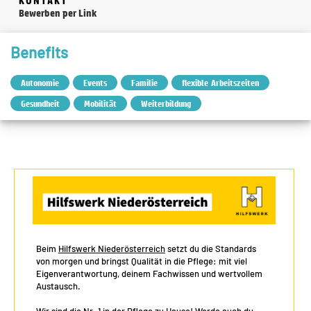
KONTAKT
Bewerben per Link
Benefits
Autonomie
Events
Familie
flexible Arbeitszeiten
Gesundheit
Mobilität
Weiterbildung
Beim
Hilfswerk Niederösterreich
setzt du die Standards
von morgen und bringst Qualität in die Pflege: mit viel
Eigenverantwortung, deinem Fachwissen und wertvollem
Austausch.
Wir sind die Nr. 1 in der Pflege zu Hause! Werde auch du