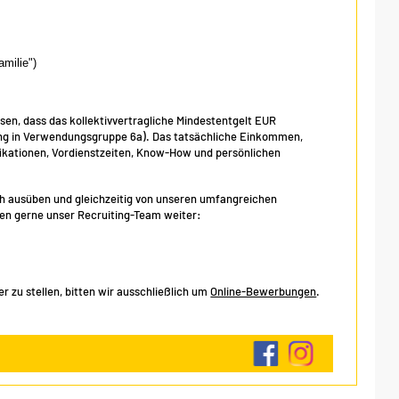
amilie")
isen, dass das kollektivvertragliche Mindestentgelt EUR
fung in Verwendungsgruppe 6a). Das tatsächliche Einkommen,
ikationen, Vordienstzeiten, Know-How und persönlichen
eich ausüben und gleichzeitig von unseren umfangreichen
hnen gerne unser Recruiting-Team weiter:
 zu stellen, bitten wir ausschließlich um
Online-Bewerbungen
.