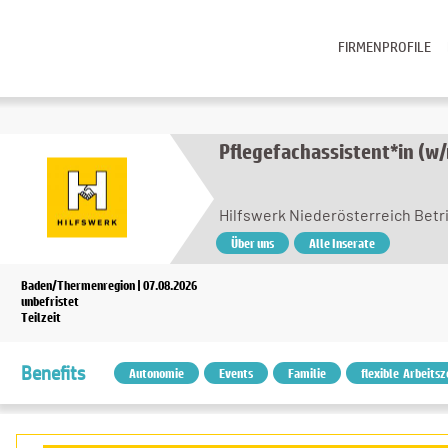
FIRMENPROFILE
Pflegefachassistent*in (
Hilfswerk Niederösterreich Bet
Über uns
Alle Inserate
Baden/Thermenregion | 07.08.2026
unbefristet
Teilzeit
Benefits
Autonomie
Events
Familie
flexible Arbeitsz