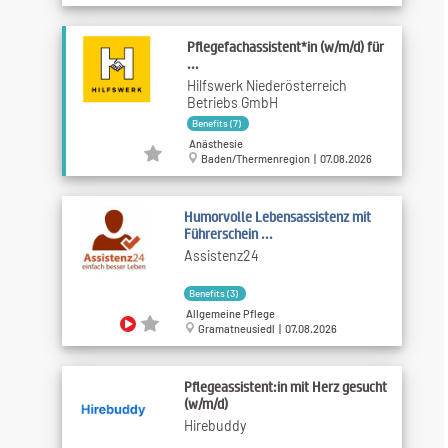
Pflegefachassistent*in (w/m/d) für
...
Hilfswerk Niederösterreich
Betriebs GmbH
Benefits (7)
Anästhesie
Baden/Thermenregion | 07.08.2026
Humorvolle Lebensassistenz mit
Führerschein ...
Assistenz24
Benefits (3)
Allgemeine Pflege
Gramatneusiedl | 07.08.2026
Pflegeassistent:in mit Herz gesucht
(w/m/d)
Hirebuddy