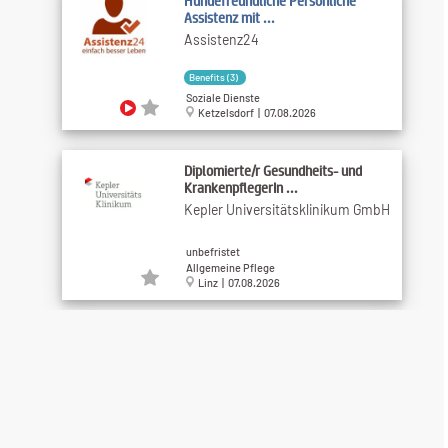
Hundefreundliche Persönliche
Assistenz mit ...
Assistenz24
Benefits (3)
Soziale Dienste
Ketzelsdorf | 07.08.2026
Diplomierte/r Gesundheits- und
KrankenpflegerIn ...
Kepler Universitätsklinikum GmbH
unbefristet
Allgemeine Pflege
Linz | 07.08.2026
Pflegefachassistenz am Neuromed
Campus
Kepler Universitätsklinikum GmbH
unbefristet
Allgemeine Pflege