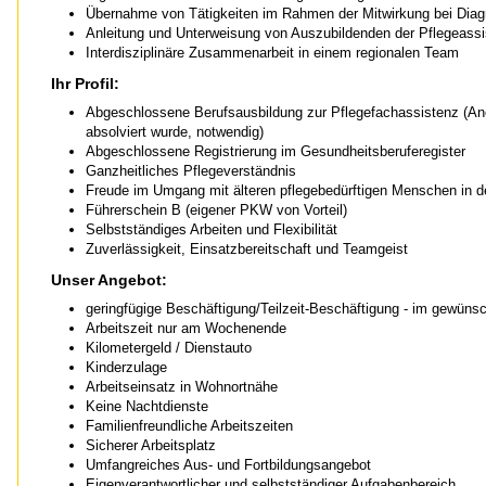
Übernahme von Tätigkeiten im Rahmen der Mitwirkung bei Diag
Anleitung und Unterweisung von Auszubildenden der Pflegeassi
Interdisziplinäre Zusammenarbeit in einem regionalen Team
Ihr Profil:
Abgeschlossene Berufsausbildung zur Pflegefachassistenz (Ane
absolviert wurde, notwendig)
Abgeschlossene Registrierung im Gesundheitsberuferegister
Ganzheitliches Pflegeverständnis
Freude im Umgang mit älteren pflegebedürftigen Menschen in 
Führerschein B (eigener PKW von Vorteil)
Selbstständiges Arbeiten und Flexibilität
Zuverlässigkeit, Einsatzbereitschaft und Teamgeist
Unser Angebot:
geringfügige Beschäftigung/Teilzeit-Beschäftigung - im gewün
Arbeitszeit nur am Wochenende
Kilometergeld / Dienstauto
Kinderzulage
Arbeitseinsatz in Wohnortnähe
Keine Nachtdienste
Familienfreundliche Arbeitszeiten
Sicherer Arbeitsplatz
Umfangreiches Aus- und Fortbildungsangebot
Eigenverantwortlicher und selbstständiger Aufgabenbereich