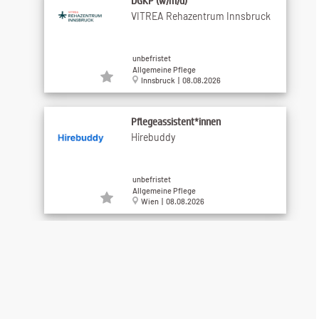
DGKP (w/m/d)
VITREA Rehazentrum Innsbruck
unbefristet
Allgemeine Pflege
Innsbruck | 08.08.2026
Pflegeassistent*innen
Hirebuddy
unbefristet
Allgemeine Pflege
Wien | 08.08.2026
Unterstützerin (m/w/d) in der
Tagesbetreuung
Hirebuddy
unbefristet
Sonstige