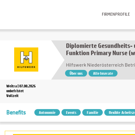
FIRMENPROFILE
Diplomierte Gesundheits-
Funktion Primary Nurse (
Hilfswerk Niederösterreich Bet
Über uns
Alle Inserate
Weitra | 07.08.2026
unbefristet
Vollzeit
Benefits
Autonomie
Events
Familie
flexible Arbeitsz