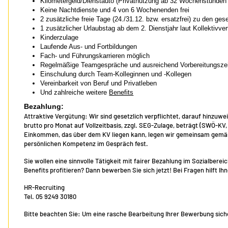
Kilometergeld/Dienstauto (Privatnutzung ab 32 Wochenstunden
Keine Nachtdienste und 4 von 6 Wochenenden frei
2 zusätzliche freie Tage (24./31.12. bzw. ersatzfrei) zu den ges
1 zusätzlicher Urlaubstag ab dem 2. Dienstjahr laut Kollektivver
Kinderzulage
Laufende Aus- und Fortbildungen
Fach- und Führungskarrieren möglich
Regelmäßige Teamgespräche und ausreichend Vorbereitungszeit 
Einschulung durch Team-Kolleginnen und -Kollegen
Vereinbarkeit von Beruf und Privatleben
Und zahlreiche weitere
Benefits
Bezahlung:
Attraktive Vergütung: Wir sind gesetzlich verpflichtet, darauf hinzuwe
brutto pro Monat auf Vollzeitbasis, zzgl. SEG-Zulage, beträgt (SWÖ-KV
Einkommen, das über dem KV liegen kann, legen wir gemeinsam gemäß 
persönlichen Kompetenz im Gespräch fest.
Sie wollen eine sinnvolle Tätigkeit mit fairer Bezahlung im Sozialber
Benefits profitieren? Dann bewerben Sie sich jetzt! Bei Fragen hilft I
HR-Recruiting
Tel. 05 9249 30180
Bitte beachten Sie: Um eine rasche Bearbeitung Ihrer Bewerbung sicher