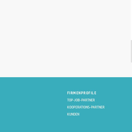
Axams | 08.08.2026
Gesundheits- und Krankenpfleger*in
(BSc, DGKP) ...
Häuser zum Leben
unbefristet
Allgemeine Pflege
1040 Wien | 08.08.2026
DGKP (w/m/d) für unser
Plasmaspendezentrum Wien ...
EUROPLASMA GmbH
unbefristet
FIRMENPROFILE
Allgemeine Pflege
TOP-JOB-PARTNER
Wien | 08.08.2026
KOOPERATIONS-PARTNER
KUNDEN
Pflegefachassistentinnen und ...
Maimonides-Zentrum