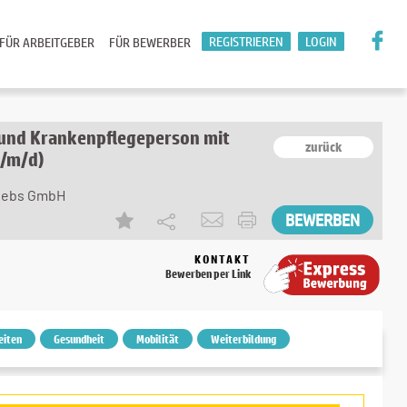
REGISTRIEREN
LOGIN
FÜR ARBEITGEBER
FÜR BEWERBER
 und Krankenpflegeperson mit
zurück
w/m/d)
riebs GmbH
KONTAKT
Bewerben per Link
eiten
Gesundheit
Mobilität
Weiterbildung