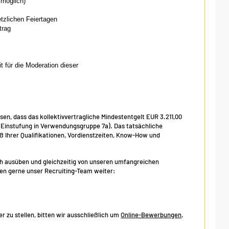
 möglich)
etzlichen Feiertagen
trag
für die Moderation dieser
isen, dass das kollektivvertragliche Mindestentgelt EUR 3.211,00
, Einstufung in Verwendungsgruppe 7a). Das tatsächliche
Ihrer Qualifikationen, Vordienstzeiten, Know-How und
eich ausüben und gleichzeitig von unseren umfangreichen
hnen gerne unser Recruiting-Team weiter:
 zu stellen, bitten wir ausschließlich um
Online-Bewerbungen
.