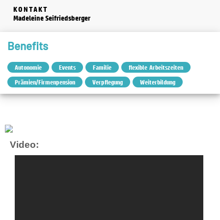
KONTAKT
Madeleine Seifriedsberger
Benefits
Autonomie
Events
Familie
flexible Arbeitszeiten
Prämien/Firmenpension
Verpflegung
Weiterbildung
Video: