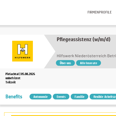
FIRMENPROFILE
Pflegeassistenz (w/m/d)
Hilfswerk Niederösterreich Bet
Über uns
Alle Inserate
Pielachtal | 05.08.2026
unbefristet
Teilzeit
Benefits
Autonomie
Events
Familie
flexible Arbeitsz