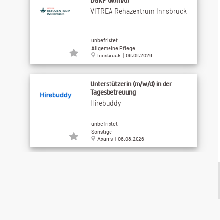
DGKP (w/m/d)
VITREA Rehazentrum Innsbruck
unbefristet
Allgemeine Pflege
Innsbruck | 08.08.2026
Unterstützerin (m/w/d) in der
Tagesbetreuung
Hirebuddy
unbefristet
Sonstige
Axams | 08.08.2026
Gesundheits- und Krankenpfleger*in
(BSc, DGKP) ...
Häuser zum Leben
unbefristet
Allgemeine Pflege