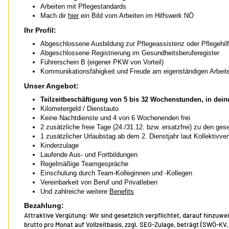
Arbeiten mit Pflegestandards
Mach dir
hier
ein Bild vom Arbeiten im Hilfswerk NÖ
Ihr Profil:
Abgeschlossene Ausbildung zur Pflegeassistenz oder Pflegehil
Abgeschlossene Registrierung im Gesundheitsberuferegister
Führerschein B (eigener PKW von Vorteil)
Kommunikationsfähigkeit und Freude am eigenständigen Arbeit
Unser Angebot:
Teilzeitbeschäftigung von 5 bis 32 Wochenstunden, in d
Kilometergeld / Dienstauto
Keine Nachtdienste und 4 von 6 Wochenenden frei
2 zusätzliche freie Tage (24./31.12. bzw. ersatzfrei) zu den ges
1 zusätzlicher Urlaubstag ab dem 2. Dienstjahr laut Kollektivver
Kinderzulage
Laufende Aus- und Fortbildungen
Regelmäßige Teamgespräche
Einschulung durch Team-Kolleginnen und -Kollegen
Vereinbarkeit von Beruf und Privatleben
Und zahlreiche weitere
Benefits
Bezahlung:
Attraktive Vergütung: Wir sind gesetzlich verpflichtet, darauf hinzuwe
brutto pro Monat auf Vollzeitbasis, zzgl. SEG-Zulage, beträgt (SWÖ-KV