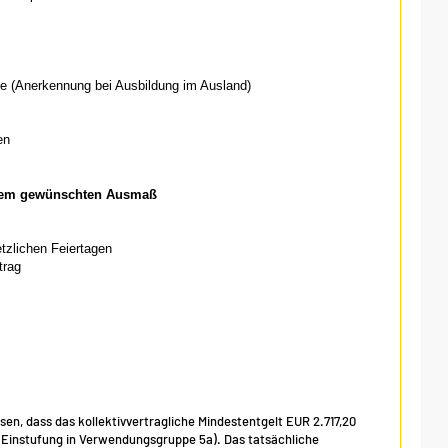
fe (Anerkennung bei Ausbildung im Ausland)
en
einem gewünschten Ausmaß
etzlichen Feiertagen
trag
isen, dass das kollektivvertragliche Mindestentgelt EUR 2.717,20
, Einstufung in Verwendungsgruppe 5a). Das tatsächliche