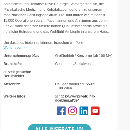
Ästhetische und Rekonstruktive Chirurgie, Vorsorgemedizin, die
Physikalische Medizin und Rehabilitation gehören zu unserem
medizinischen Leistungsspektrum. Pro Jahr führen wir im Schnitt
11.000 Operationen durch. Patient:innen und Ärzt:innen aus dem In-
und Ausland schätzen unsere hohen Qualitätsstandards sowie die
herzliche Betreuung und das Wohlfühl-Ambiente in unserem Haus.
Um das alles bieten zu können, brauchen wir Pers ...
Weiterlesen >>
Unternehmensgröße:
Großbetrieb / Konzerne (ab 100 MA)
Branche/n:
Gesundheit/Sozialwesen
derzeit gesuchte
Berufsfelder:
Anschrift:
Heiligenstädter Str. 55-65
1190 Wien
Weitere Infos:
https://www.privatklinik-
doebling.at/de/
ALLE INSERATE (0)