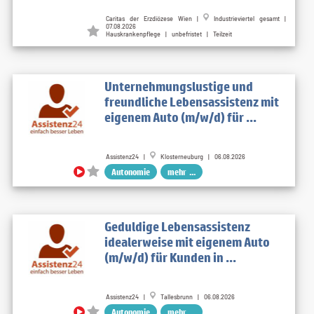
Caritas der Erzdiözese Wien |
Industrieviertel gesamt |
07.08.2026
Hauskrankenpflege | unbefristet | Teilzeit
Unternehmungslustige und
freundliche Lebensassistenz mit
eigenem Auto (m/w/d) für ...
Assistenz24 |
Klosterneuburg | 06.08.2026
Autonomie
mehr ...
Geduldige Lebensassistenz
idealerweise mit eigenem Auto
(m/w/d) für Kunden in ...
Assistenz24 |
Tallesbrunn | 06.08.2026
Autonomie
mehr ...