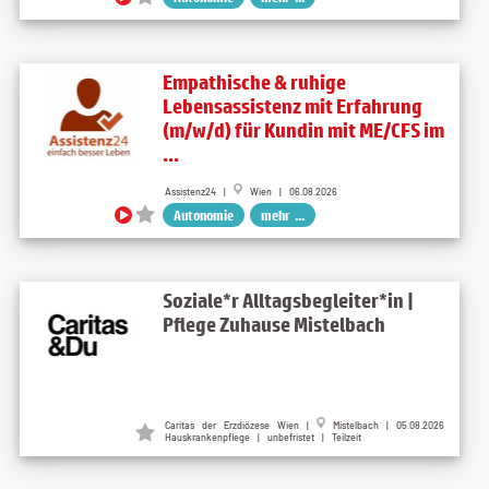
Empathische & ruhige
Lebensassistenz mit Erfahrung
(m/w/d) für Kundin mit ME/CFS im
...
Assistenz24 |
Wien | 06.08.2026
Autonomie
mehr ...
Soziale*r Alltagsbegleiter*in |
Pflege Zuhause Mistelbach
Caritas der Erzdiözese Wien |
Mistelbach | 05.08.2026
Hauskrankenpflege | unbefristet | Teilzeit