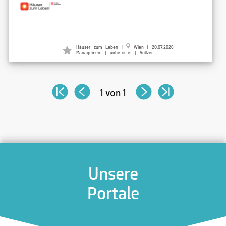
Häuser zum Leben |
Wien | 20.07.2026
Management | unbefristet | Vollzeit
1 von 1
Unsere
Portale