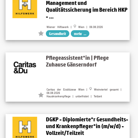
Management und
Qualitätssicherung im Bereich HKP
- ...
Wiener Hilfswerk |
Wien | 06.08.2026
Gesundheit
mehr ...
Pflegeassistent*in | Pflege
Zuhause Gänserndorf
Caritas der Erzdiözese Wien |
Weinviertel gesamt |
06.08.2026
Hauskrankenpflege | unbefristet | Teilzeit
DGKP - Diplomierte*r Gesundheits-
und Krankenpfleger*in (m/w/d) -
Vollzeit/Teilzeit