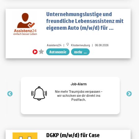
Unternehmungslustige und
freundliche Lebensassistenz mit
eigenem Auto (m/w/d) für ...
Assistenz24 |
Klosterneuburg | 06.08.2026
Autonomie
mehr ...
Job-Alarm
Nie mehr Traumjobs verpassen –
wir schicken sie dir direkt ins
Postfach.
DGKP (m/w/d) für Case