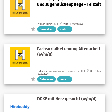
und Jugendlichenpflege - Teilzeit
Wiener Hilfswerk |
Wien | 06.08.2026
Gesundheit
mehr ...
Fachsozialbetreuung Altenarbeit
(w/m/d)
Hilfswerk Niederösterreich Betriebs GmbH |
St. Pölten |
06.08.2026
Autonomie
mehr ...
DGKP mit Herz gesucht (w/m/d)