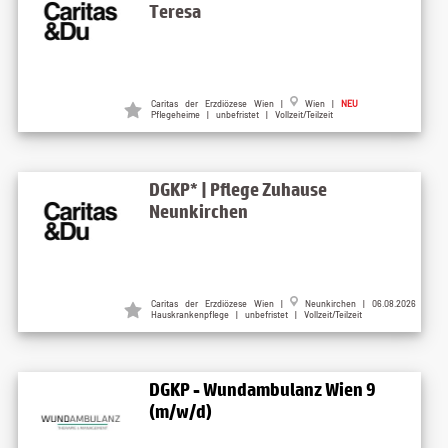
Teresa
Caritas der Erzdiözese Wien |
Wien |
NEU
Pflegeheime | unbefristet | Vollzeit/Teilzeit
DGKP* | Pflege Zuhause
Neunkirchen
Caritas der Erzdiözese Wien |
Neunkirchen | 06.08.2026
Hauskrankenpflege | unbefristet | Vollzeit/Teilzeit
DGKP - Wundambulanz Wien 9
(m/w/d)