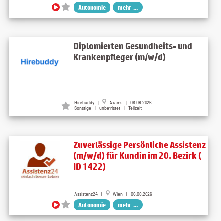
Autonomie
mehr ...
Diplomierten Gesundheits- und
Krankenpfleger (m/w/d)
Hirebuddy |
Axams | 06.08.2026
Sonstige | unbefristet | Teilzeit
Zuverlässige Persönliche Assistenz
(m/w/d) für Kundin im 20. Bezirk (
ID 1422)
Assistenz24 |
Wien | 06.08.2026
Autonomie
mehr ...