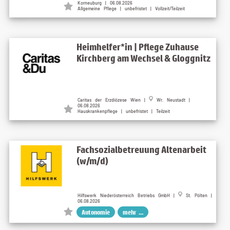
Korneuburg | 06.08.2026
Allgemeine Pflege | unbefristet | Vollzeit/Teilzeit
Heimhelfer*in | Pflege Zuhause
Kirchberg am Wechsel & Gloggnitz
Caritas der Erzdiözese Wien |
Wr. Neustadt |
06.08.2026
Hauskrankenpflege | unbefristet | Teilzeit
Fachsozialbetreuung Altenarbeit
(w/m/d)
Hilfswerk Niederösterreich Betriebs GmbH |
St. Pölten |
06.08.2026
Autonomie
mehr ...