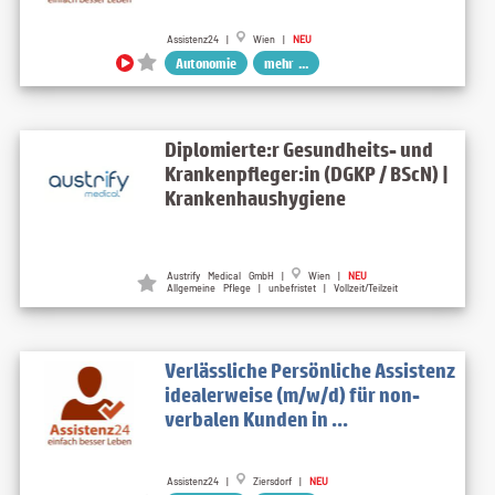
Assistenz24 |
Wien |
NEU
Autonomie
mehr ...
Diplomierte:r Gesundheits- und
Krankenpfleger:in (DGKP / BScN) |
Krankenhaushygiene
Austrify Medical GmbH |
Wien |
NEU
Allgemeine Pflege | unbefristet | Vollzeit/Teilzeit
Verlässliche Persönliche Assistenz
idealerweise (m/w/d) für non-
verbalen Kunden in ...
Assistenz24 |
Ziersdorf |
NEU