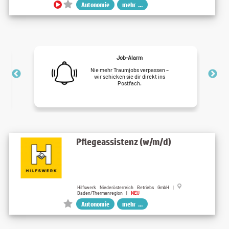
Autonomie
mehr ...
Job-Alarm
Nie mehr Traumjobs verpassen –
wir schicken sie dir direkt ins
Postfach.
Pflegeassistenz (w/m/d)
Hilfswerk Niederösterreich Betriebs GmbH |
Baden/Thermenregion |
NEU
Autonomie
mehr ...