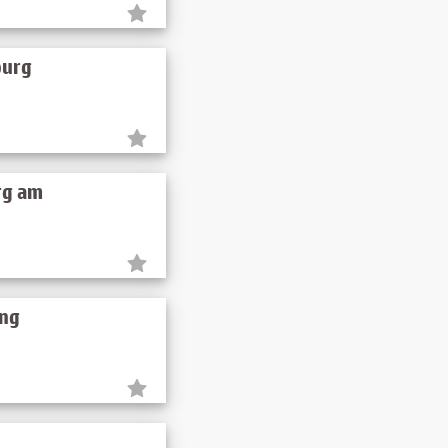
burg
rg am
ing