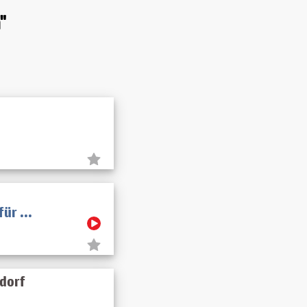
"
ür ...
ndorf