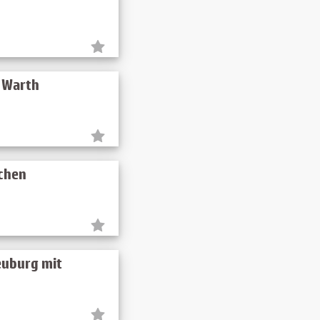
& Warth
rchen
euburg mit