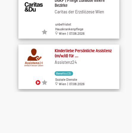
DGKP | Pflege Zuhause Innere
Bezirke
Caritas der Erzdiözese Wien
unbefristet
Hauskrankenpflege
Wien | 07.08.2026
Kinderliebe Persönliche Assistenz
(m/w/d) für ...
Assistenz24
Benefits (3)
Soziale Dienste
Wien | 07.08.2026
Hundefreundliche Persönliche
Assistenz mit ...
Assistenz24
Benefits (3)
Soziale Dienste