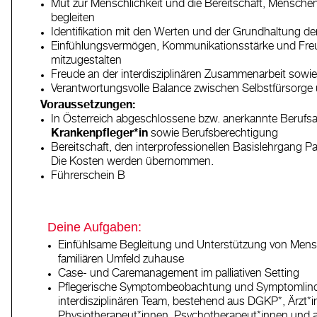
Mut zur Menschlichkeit und die Bereitschaft, Mensche
begleiten
Identifikation mit den Werten und der Grundhaltung 
Einfühlungsvermögen, Kommunikationsstärke und Freude 
mitzugestalten
Freude an der interdisziplinären Zusammenarbeit sowie 
Verantwortungsvolle Balance zwischen Selbstfürsorge 
Voraussetzungen:
In Österreich abgeschlossene bzw. anerkannte Berufs
Krankenpfleger*in
sowie Berufsberechtigung
Bereitschaft, den interprofessionellen Basislehrgang Pal
Die Kosten werden übernommen.
Führerschein B
Deine Aufgaben:
Einfühlsame Begleitung und Unterstützung von Mens
familiären Umfeld zuhause
Case- und Caremanagement im palliativen Setting
Pflegerische Symptombeobachtung und Symptomlind
interdisziplinären Team, bestehend aus DGKP*, Ärzt*in
Physiotherapeut*innen, Psychotherapeut*innen und 