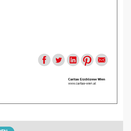
Caritas Erzdiözese Wien
www.caritas-wien.at