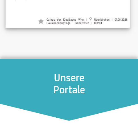
Caritas der Erzdiözese Wien |
Neunkirchen | 01.08.2026
Hauskrankenpflege | unbefristet | Teilzeit
Unsere
Portale