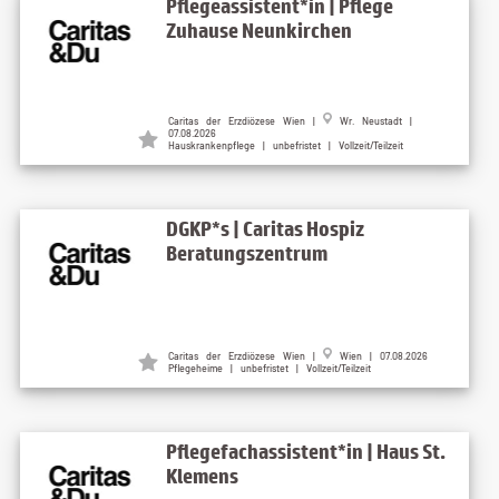
Pflegeassistent*in | Pflege
Zuhause Neunkirchen
Caritas der Erzdiözese Wien |
Wr. Neustadt |
07.08.2026
Hauskrankenpflege | unbefristet | Vollzeit/Teilzeit
DGKP*s | Caritas Hospiz
Beratungszentrum
Caritas der Erzdiözese Wien |
Wien | 07.08.2026
Pflegeheime | unbefristet | Vollzeit/Teilzeit
Pflegefachassistent*in | Haus St.
Klemens