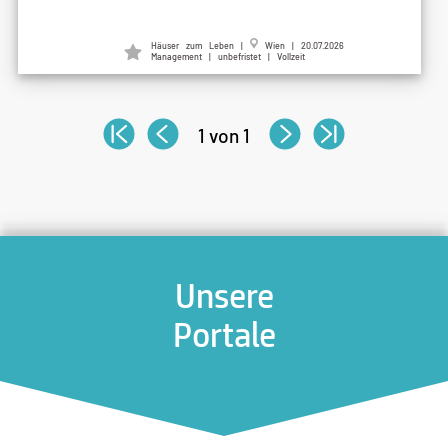
Häuser zum Leben |
Wien | 20.07.2026
Management | unbefristet | Vollzeit
1 von 1
Unsere
Portale