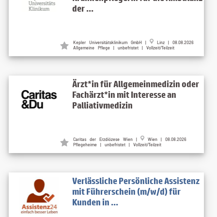
der ...
Kepler Universitätsklinikum GmbH |
Linz | 08.08.2026
Allgemeine Pflege | unbefristet | Vollzeit/Teilzeit
Ärzt*in für Allgemeinmedizin oder
Fachärzt*in mit Interesse an
Palliativmedizin
Caritas der Erzdiözese Wien |
Wien | 08.08.2026
Pflegeheime | unbefristet | Vollzeit/Teilzeit
Verlässliche Persönliche Assistenz
mit Führerschein (m/w/d) für
Kunden in ...