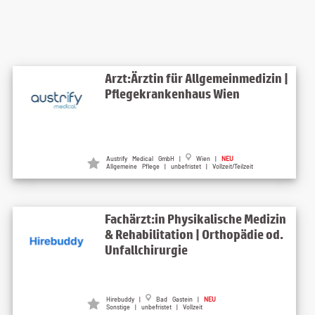
Arzt:Ärztin für Allgemeinmedizin |
Pflegekrankenhaus Wien
Austrify Medical GmbH |
Wien |
NEU
Allgemeine Pflege | unbefristet | Vollzeit/Teilzeit
Fachärzt:in Physikalische Medizin
& Rehabilitation | Orthopädie od.
Unfallchirurgie
Hirebuddy |
Bad Gastein |
NEU
Sonstige | unbefristet | Vollzeit