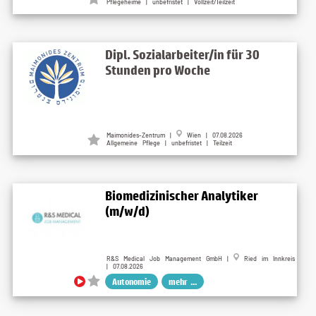
Pflegeheime | unbefristet | Vollzeit/Teilzeit
Dipl. Sozialarbeiter/in für 30
Stunden pro Woche
Maimonides-Zentrum |
Wien | 07.08.2026
Allgemeine Pflege | unbefristet | Teilzeit
Biomedizinischer Analytiker
(m/w/d)
R&S Medical Job Management GmbH |
Ried im Innkreis
| 07.08.2026
Autonomie
mehr ...