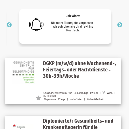
Job-Alarm
Nie mehr Traumjobs verpassen –
wir schicken sie dir direkt ins
Postfach.
DGKP (m/w/d) ohne Wochenend-,
Feiertags- oder Nachtdienste -
30h-39h/Woche
Gesundheitszentrum für Selbständige (Wien) |
Wien |
07.08.2026
Allgemeine Pflege | unbefristet | Vollzeit/Teilzeit
Diplomierte/r Gesundheits- und
KrankenpflegerIn für die