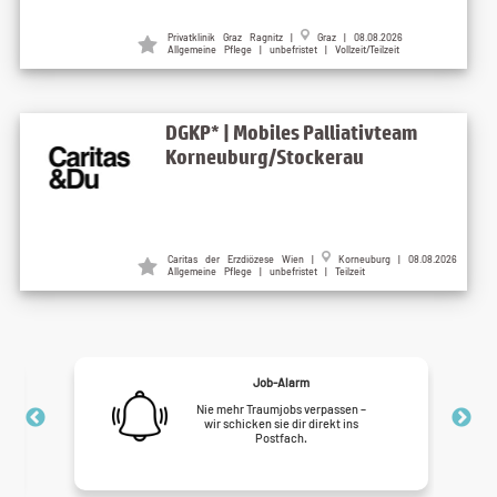
Privatklinik Graz Ragnitz |
Graz | 08.08.2026
Allgemeine Pflege | unbefristet | Vollzeit/Teilzeit
DGKP* | Mobiles Palliativteam
Korneuburg/Stockerau
Caritas der Erzdiözese Wien |
Korneuburg | 08.08.2026
Allgemeine Pflege | unbefristet | Teilzeit
Job-Alarm
Nie mehr Traumjobs verpassen –
wir schicken sie dir direkt ins
Postfach.