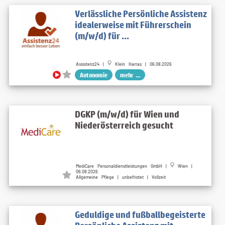
Verlässliche Persönliche Assistenz
idealerweise mit Führerschein
(m/w/d) für ...
Assistenz24 |
Klein Harras | 06.08.2026
Autonomie
mehr ...
DGKP (m/w/d) für Wien und
Niederösterreich gesucht
MediCare Personaldienstleistungen GmbH |
Wien |
06.08.2026
Allgemeine Pflege | unbefristet | Vollzeit
Geduldige und fußballbegeisterte