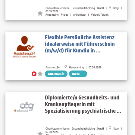
Oberösterreichische Gesundheitsholding GmbH |
Steyr |
07.08.2026
Allgemeine Pflege | unbefristet | Vollzeit/Teilzeit
Flexible Persönliche Assistenz
idealerweise mit Führerschein
(m/w/d) für Kundin in ...
Assistenz24 |
Hausmening | 07.08.2026
Autonomie
mehr ...
Diplomierte/n Gesundheits- und
KrankenpflegerIn mit
Spezialisierung psychiatrische ...
Oberösterreichische Gesundheitsholding GmbH |
Steyr |
07.08.2026